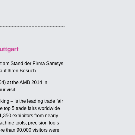
ttgart
rt am Stand der Firma Samsys
auf Ihren Besuch.
B54) at the AMB 2014 in
r visit.
ing – is the leading trade fair
he top 5 trade fairs worldwide
1,350 exhibitors from nearly
chine tools, precision tools
ore than 90,000 visitors were