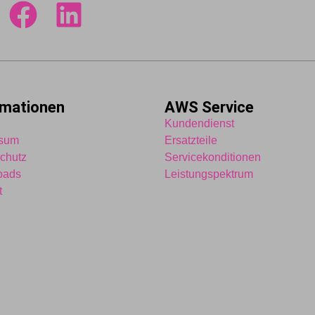
rmationen
AWS Service
Kundendienst
ssum
Ersatzteile
chutz
Servicekonditionen
oads
Leistungspektrum
t
5