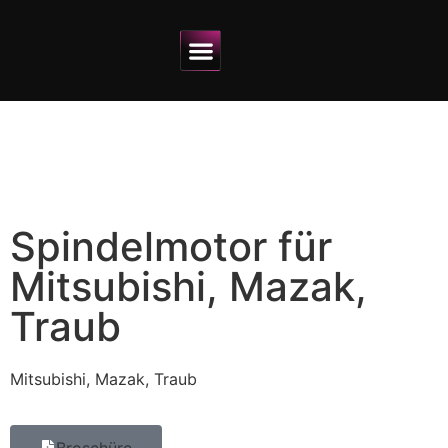
Warum AWS?
In 4 Schritten zum Ersatzteil
Spindelmotor für
Mitsubishi, Mazak,
Traub
Mitsubishi, Mazak, Traub