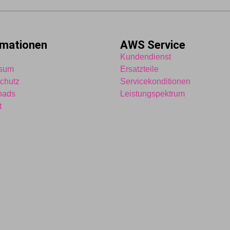
rmationen
AWS Service
Kundendienst
ssum
Ersatzteile
chutz
Servicekonditionen
oads
Leistungspektrum
t
5