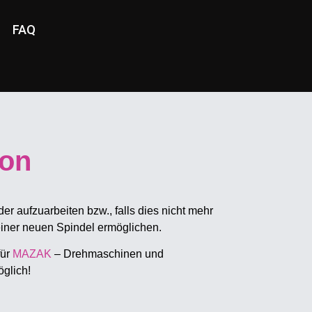
FAQ
von
r aufzuarbeiten bzw., falls dies nicht mehr
 einer neuen Spindel ermöglichen.
für
MAZAK
– Drehmaschinen und
öglich!