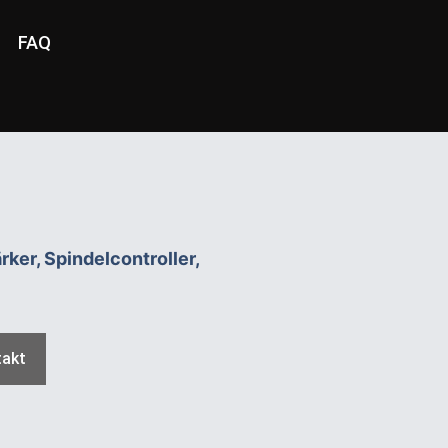
FAQ
ker, Spindelcontroller,
takt